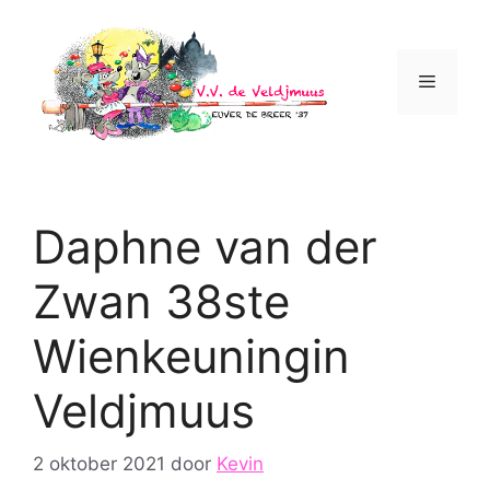
Ga
naar
de
Menu
inhoud
Daphne van der
Zwan 38ste
Wienkeuningin
Veldjmuus
2 oktober 2021
door
Kevin