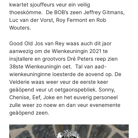
kwartet sjouffeurs veur ein veilig
thoeskómme. De BOB’s zeen Jeffrey Gitmans,
Luc van der Vorst, Roy Fermont en Rob
Wouters.
Good Old Jos van Rey waas auch dit jaor
aanwezig om de Wienkeuningin 2021 te
insjtallere en grootvors Dré Peters reep zien
38ste Wienkeuningin oet. Tal van aad-
wienkeuninginne loesterde de aovend op. De
Velderie waas weer veur de eerste keer
geäöpend veur ut oetgaonspebliek. Sonny,
Chenise, Eef, Joke en het euverig personeel
zulle weer zo noew en dan veur evenemente
geäöpend zeen.