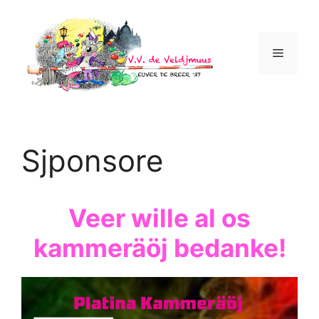
Ga
naar
de
Menu
inhoud
Sjponsore
Veer wille al os
kammeräöj bedanke!