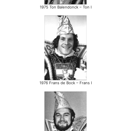
1975 Ton Balendonck – Ton I
1976 Frans de Bock – Frans I