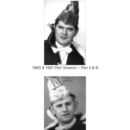
1960 & 1961 Piet Smeets – Piet II & III