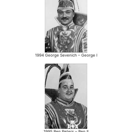
1994 George Sevenich – George I
1995 Ben Peters – Ben II