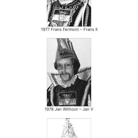
1977 Frans Fermont – Frans II
1978 Jan Withoot – Jan V