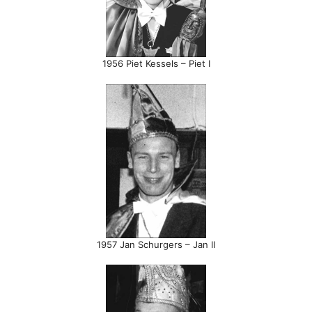
1956 Piet Kessels – Piet I
1957 Jan Schurgers – Jan II