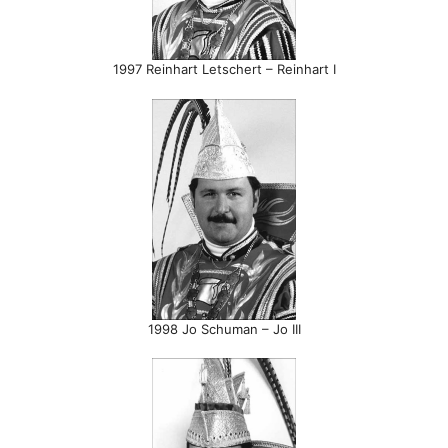
1997 Reinhart Letschert – Reinhart I
1998 Jo Schuman – Jo III