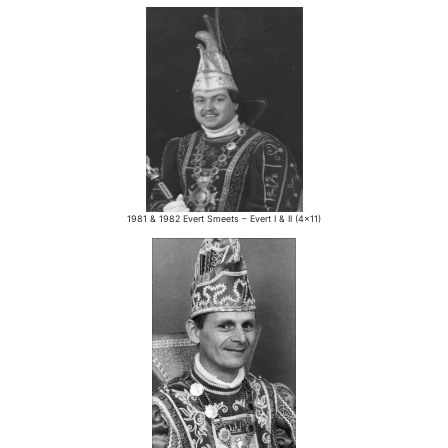
1981 & 1982 Evert Smeets – Evert I & II (4×11)