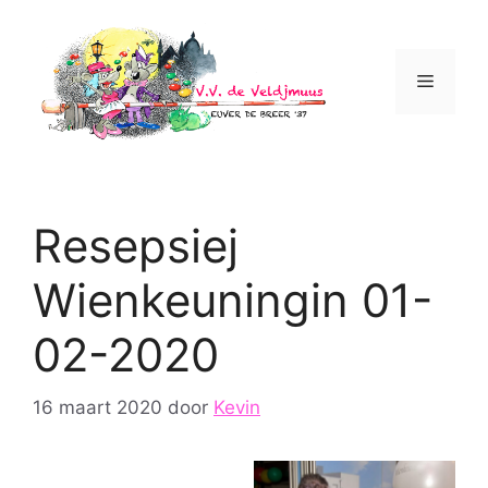
Ga
naar
de
Menu
inhoud
Resepsiej
Wienkeuningin 01-
02-2020
16 maart 2020
door
Kevin