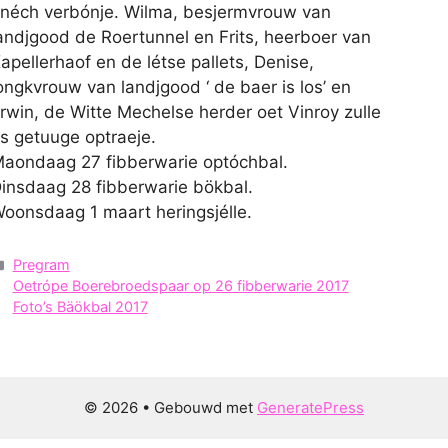
néch verbónje. Wilma, besjermvrouw van
andjgood de Roertunnel en Frits, heerboer van
apellerhaof en de létse pallets, Denise,
ongkvrouw van landjgood ‘ de baer is los’ en
rwin, de Witte Mechelse herder oet Vinroy zulle
s getuuge optraeje.
aondaag 27 fibberwarie optóchbal.
insdaag 28 fibberwarie bökbal.
oonsdaag 1 maart heringsjélle.
Categorieën
Pregram
Oetrópe Boerebroedspaar op 26 fibberwarie 2017
Foto’s Bäökbal 2017
© 2026
• Gebouwd met
GeneratePress