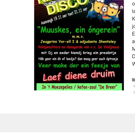
o
l
K
j
E
a
M
D
W