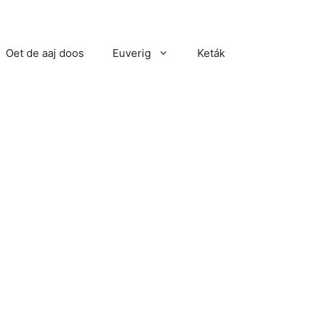
Oet de aaj doos
Euverig
Keták