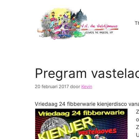
Ga
naar
de
T
inhoud
Pregram vastela
20 februari 2017
door
Kevin
Vriedaag 24 fibberwarie kienjerdisco vana
Z
o
Z
U