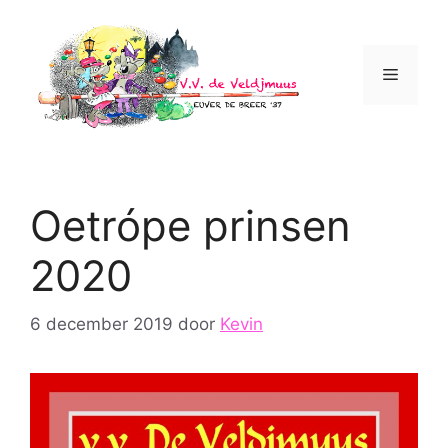
Ga
naar
de
Menu
inhoud
Oetrópe prinsen
2020
6 december 2019
door
Kevin