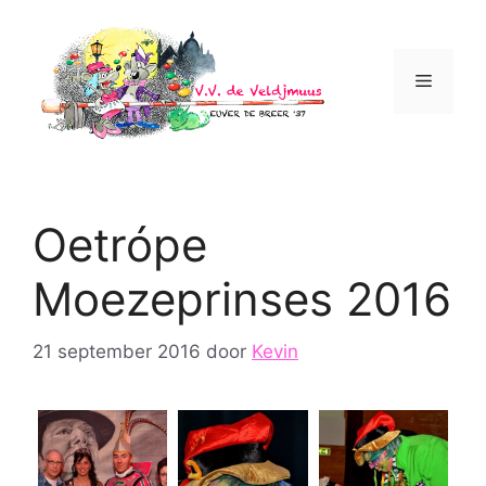
Ga
naar
de
Menu
inhoud
Oetrópe
Moezeprinses 2016
21 september 2016
door
Kevin