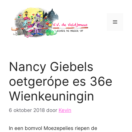
Ga
naar
de
Menu
inhoud
Nancy Giebels
oetgerópe es 36e
Wienkeuningin
6 oktober 2018
door
Kevin
In een bomvol Moezepelies riepen de