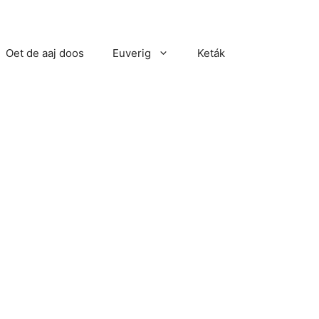
Oet de aaj doos
Euverig
Keták