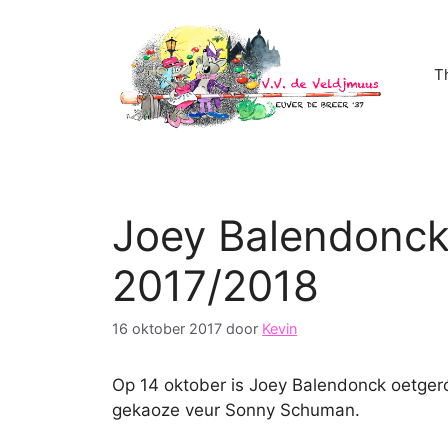
Ga
naar
de
T
inhoud
Joey Balendonc
2017/2018
16 oktober 2017
door
Kevin
Op 14 oktober is Joey Balendonck oetger
gekaoze veur Sonny Schuman.