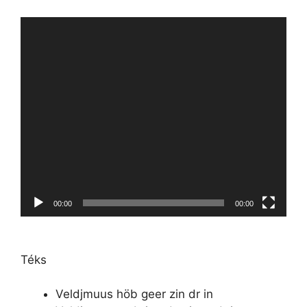
Videospeler
00:00
00:00
Téks
Veldjmuus höb geer zin dr in