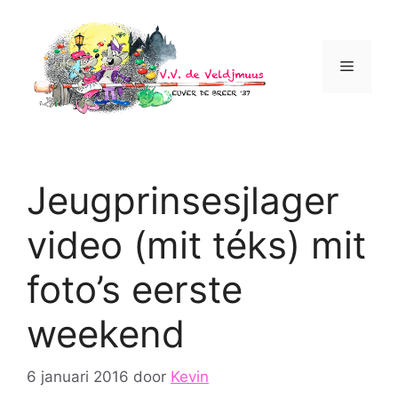
Ga
naar
de
Menu
inhoud
Jeugprinsesjlager
video (mit téks) mit
foto’s eerste
weekend
6 januari 2016
door
Kevin