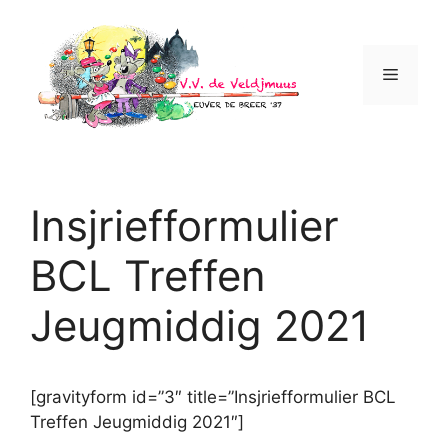
Ga
naar
de
Menu
inhoud
Insjriefformulier
BCL Treffen
Jeugmiddig 2021
[gravityform id=”3″ title=”Insjriefformulier BCL
Treffen Jeugmiddig 2021″]