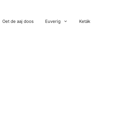
Oet de aaj doos
Euverig
Keták