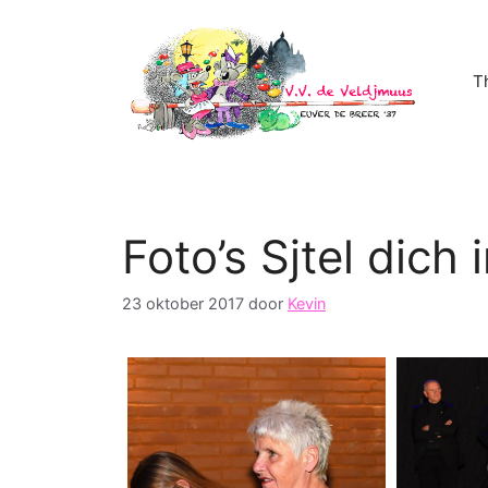
Ga
naar
de
T
inhoud
Foto’s Sjtel dich 
23 oktober 2017
door
Kevin