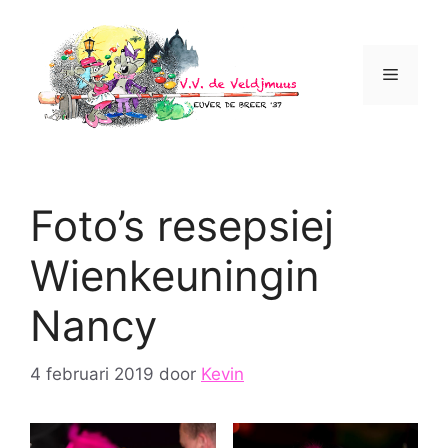
Ga
naar
de
Menu
inhoud
Foto’s resepsiej
Wienkeuningin
Nancy
4 februari 2019
door
Kevin