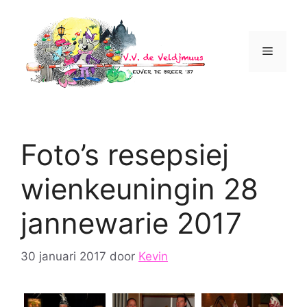
Ga
naar
de
Menu
inhoud
Foto’s resepsiej
wienkeuningin 28
jannewarie 2017
30 januari 2017
door
Kevin