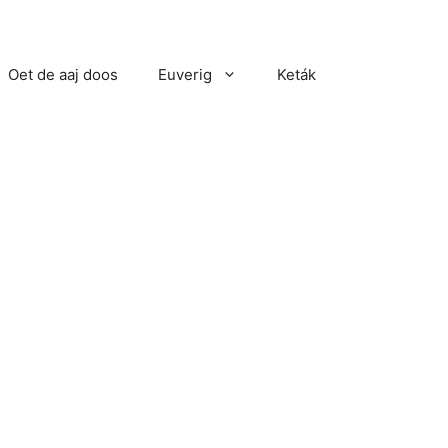
Oet de aaj doos
Euverig
Keták