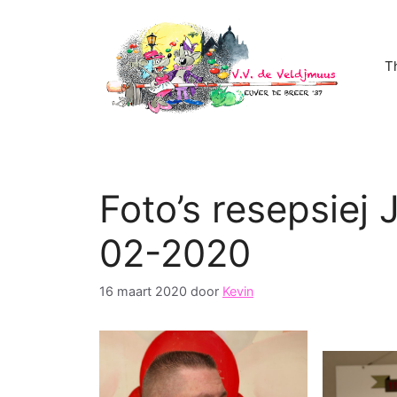
Ga
naar
de
T
inhoud
Foto’s resepsiej 
02-2020
16 maart 2020
door
Kevin