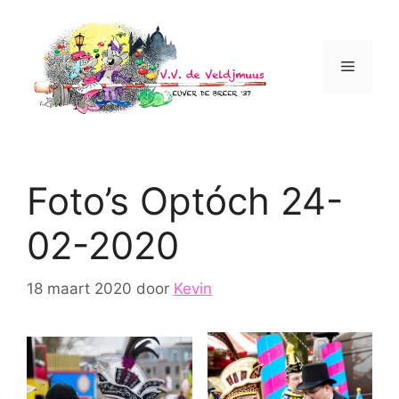
Ga
naar
de
Menu
inhoud
Foto’s Optóch 24-
02-2020
18 maart 2020
door
Kevin