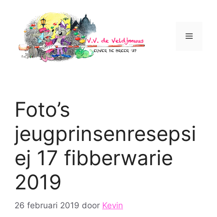
Ga
naar
de
Menu
inhoud
Foto’s
jeugprinsenresepsi
ej 17 fibberwarie
2019
26 februari 2019
door
Kevin