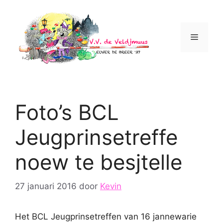
Ga
naar
de
Menu
inhoud
Foto’s BCL
Jeugprinsetreffe
noew te besjtelle
27 januari 2016
door
Kevin
Het BCL Jeugprinsetreffen van 16 jannewarie