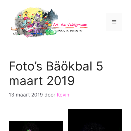
Ga
naar
de
Menu
inhoud
Foto’s Bäökbal 5
maart 2019
13 maart 2019
door
Kevin