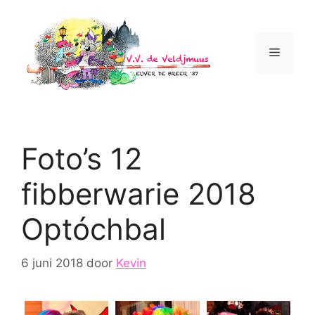
Ga
naar
de
Menu
inhoud
Foto’s 12
fibberwarie 2018
Optóchbal
6 juni 2018
door
Kevin